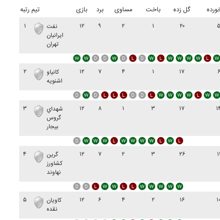
ورده
گل زده
باخت
مساوی
برد
بازی
تیم
رتبه
۱
۱۲
۹
۲
۱
۲۰
نفت
ايرانيان
تهران
۲
۱۲
۷
۴
۱
۱۷
کانياو
اشنويه
۳
۱۲
۸
۱
۳
۱۷
۱
شهداي
گروس
بيجار
۴
۱۲
۷
۲
۳
۲۶
۱
گرين
کشاورز
نهاوند
۵
۱۲
۶
۴
۲
۱۶
۱
کاويان
نقده