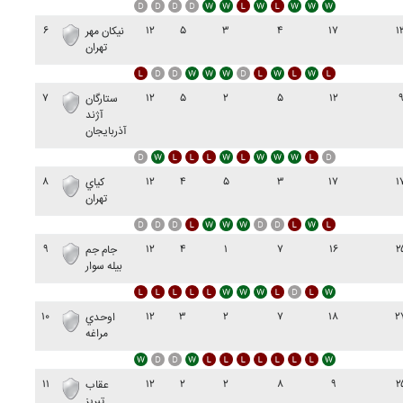
۶
۱۲
۵
۳
۴
۱۷
۱
نيکان مهر
تهران
۷
۱۲
۵
۲
۵
۱۲
ستارگان
آژند
آذربايجان
۸
۱۲
۴
۵
۳
۱۷
۱
کياي
تهران
۹
۱۲
۴
۱
۷
۱۶
۲
جام جم
بيله سوار
۱۰
۱۲
۳
۲
۷
۱۸
۲
اوحدي
مراغه
۱۱
۱۲
۲
۲
۸
۹
۲
عقاب
تبريز