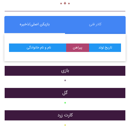
۰ + ۰
کادر فنی
بازیکن اصلی/ذخیره
تاریخ تولد
پیراهن
نام و نام خانوادگی
بازی
۰
گل
۰
کارت زرد
۰