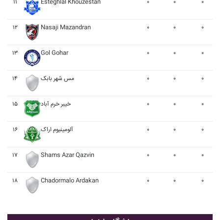
۱۱
Esteghlal Khouzestan
۰
۰
۰
۱۲
Nasaji Mazandran
۰
۰
۰
۱۳
Gol Gohar
۰
۰
۰
۱۴
مس شهر بابک
۰
۰
۰
۱۵
خيبر خرم آباد
۰
۰
۰
۱۶
آلومينيوم اراک
۰
۰
۰
۱۷
Shams Azar Qazvin
۰
۰
۰
۱۸
Chadormalo Ardakan
۰
۰
۰