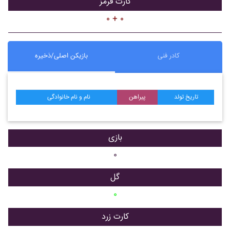
کارت قرمز
۰ + ۰
کادر فنی
بازیکن اصلی/ذخیره
تاریخ تولد
پیراهن
نام و نام خانوادگی
بازی
۰
گل
۰
کارت زرد