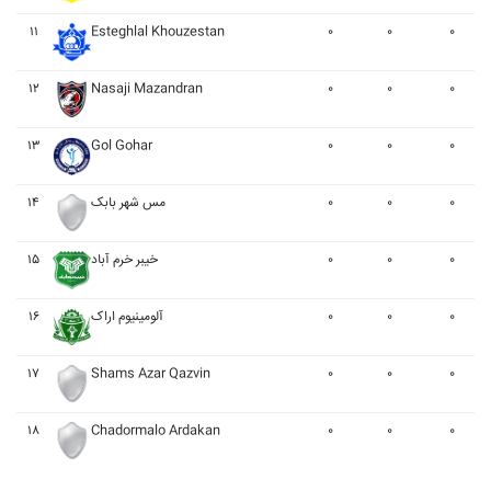
۱۱
Esteghlal Khouzestan
۰
۰
۰
۱۲
Nasaji Mazandran
۰
۰
۰
۱۳
Gol Gohar
۰
۰
۰
۱۴
مس شهر بابک
۰
۰
۰
۱۵
خيبر خرم آباد
۰
۰
۰
۱۶
آلومينيوم اراک
۰
۰
۰
۱۷
Shams Azar Qazvin
۰
۰
۰
۱۸
Chadormalo Ardakan
۰
۰
۰