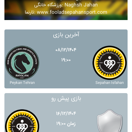
ورزشگاه خانگی: Naghsh Jahan
تارنما: www.fooladsepahansport.com
آخرین بازی
۰۸/۱۲/۱۴۰۴
۱۹:۰۰
Peykan Tehran
Sepahan Isfahan
بازی پیش رو
۱۶/۱۲/۱۴۰۴
زمان ۱۹:۰۰