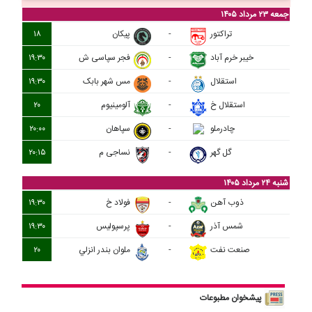
جمعه ۲۳ مرداد ۱۴۰۵
تراکتور
-
پيکان
۱۸
خيبر خرم آباد
-
فجر سپاسی ش
۱۹:۳۰
استقلال
-
مس شهر بابک
۱۹:۳۰
استقلال خ
-
آلومينيوم
۲۰
چادرملو
-
سپاهان
۲۰:۰۰
گل گهر
-
نساجی م
۲۰:۱۵
شنبه ۲۴ مرداد ۱۴۰۵
ذوب آهن
-
فولاد خ
۱۹:۳۰
شمس آذر
-
پرسپولیس
۱۹:۳۰
صنعت نفت
-
ملوان بندر انزلي
۲۰
پیشخوان مطبوعات