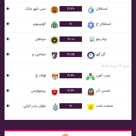
استقلال
۱۹:۳۰
مس شهر بابک
استقلال خ
۲۰
آلومينيوم
چادرملو
۲۰:۰۰
سپاهان
گل گهر
۲۰:۱۵
نساجی م
شنبه ۲۴ مرداد ۱۴۰۵
ذوب آهن
۱۹:۳۰
فولاد خ
شمس آذر
۱۹:۳۰
پرسپولیس
صنعت نفت
۲۰
ملوان بندر انزلي