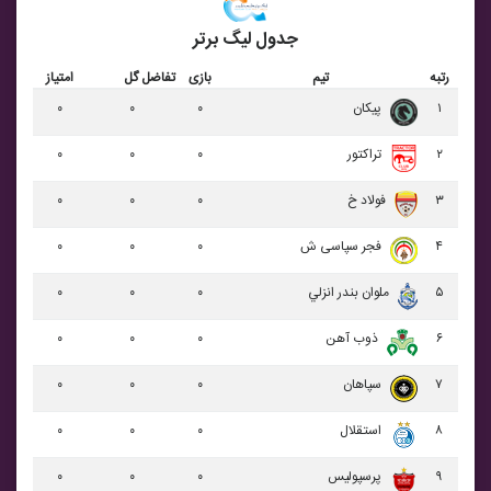
جدول لیگ برتر
رتبه
تیم
بازی
تفاضل گل
امتیاز
۱
پيکان
۰
۰
۰
۲
تراکتور
۰
۰
۰
۳
فولاد خ
۰
۰
۰
۴
فجر سپاسی ش
۰
۰
۰
۵
ملوان بندر انزلي
۰
۰
۰
۶
ذوب آهن
۰
۰
۰
۷
سپاهان
۰
۰
۰
۸
استقلال
۰
۰
۰
۹
پرسپولیس
۰
۰
۰