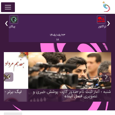
‹
›
 ش
تراکتور
پيکان
صنع
۱۴۰۵/۰۵/۲۳
۱۸
-->
evious
Next
لیگ برتر - شنبه ؛ آغاز ثبت نام صدور کارت پوشش خبری و
تصویری فصل آینده