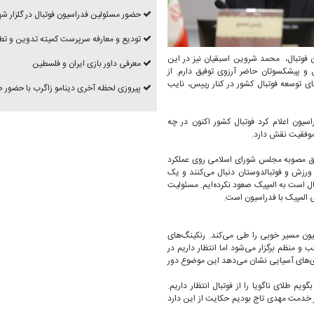
حضور مسئولین فدراسیون فوتبال در گلزار شه
تودیع و معارفه سرپرست کمیته تدوین و تط
 فوتبال، محمد شروین اسبقیان نیز در این
معرفی داور بازی ایران و فلسطین
و پیشکسوتان حاضر آرزوی توفیق دارم. از
 توسعه فوتبال کشور در کنار رییس، نایب
پیروزی لحظه آخری دینامو زاگرب با حضور
یون اعلام کرد فوتبال کشور اکنون در چه
موفقیت نقش دارد‌.
بق مصوبه مجلس شورای اسلامی روی عملکرد
ت ورزش و فوتبالدوستان دنبال می‌کنند و یک
 انتظار وزارت ورزش است این است که که علی رغم تمام تلاش‌ها حدود ۵۰ سال است به المپیک صعود نکرده‌ایم. مسئولیت
ی المپیک با فدراسیون است.
سیون مسیر خوبی را طی می‌کند. رنکینگ‌های
منظم برگزار می‌شود اما انتظار داریم در
ازی‌های آسیایی نشان می‌دهد این موضوع دور
م طلای ناگویا را از فوتبال انتظار داریم.
 خدمت مهدی تاج بودیم حکایت از این دارد