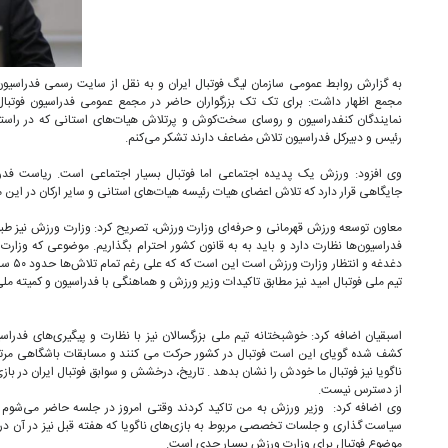
به گزارش روابط عمومی سازمان لیگ فوتبال ایران و به نقل از سایت رسمی فدراسیون
مجمع اظهار داشت: برای تک تک بزرگواران حاضر در مجمع عمومی فدراسیون فوتبال 
نمایندگان کنفدراسیون و روسای سخت‌کوش و پرتلاش هیات‌های استانی که در راستای
رئیس و دبیرکل فدراسیون تلاش مضاعف دارند تشکر می‌کنم.
وی افزود: ورزش یک پدیده اجتماعی اما فوتبال بسیار اجتماعی است. ریاست فدراس
جایگاهی قرار دارد که تلاش اعضای هیات رئیسه هیات‌های استانی و سایر ارکان در این 
معاون توسعه ورزش قهرمانی و حرفه‌ای وزارت ورزش، تصریح کرد: وزارت ورزش نیز ط
فدراسیون‌ها نظارت دارد و باید به به قانون کشور احترام بگذاریم. موضوعی که وزار
دغدغه و
تیم ملی فوتبال امید نیز مطابق تاکیدات وزیر ورزش و هماهنگی با فدراسیون و کمیته مل
اسبقیان اضافه کرد: خوشبختانه تیم ملی بزرگسالان نیز با نظارت و پیگیری‌های فدرا
کشف شده گویای این است فوتبال در کشور حرکت می کنند و مسابقات باشگاهی مرتب و 
ناگویا نیز فوتبال ما خودش را نشان بدهد . تاریخ، درخشش و سوابق فوتبال ایران در ب
از دسترس نیست.
وی اضافه کرد: وزیر ورزش به من تاکید کردند وقتی امروز در جلسه حاضر می‌شوم بگوی
سیاست گذاری و جلسات تخصصی مربوط به بازی‌های ناگویا که هفته قبل نیز در آن در
موضوع فوتبال برای وزارت ورزش بسیار جدی است.