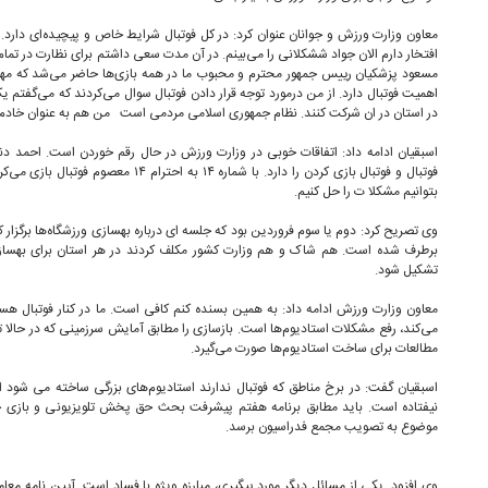
معاون وزارت ورزش و جوانان عنوان کرد: در کل فوتبال شرایط خاص و پیچیده‌ای دارد
افتخار دارم الان جواد ششکلانی را می‌بینم. در آن مدت سعی داشتم برای نظارت در تمام 
مسعود پزشکیان رییس جمهور محترم و محبوب ما در همه بازی‌ها حاضر می‌شد که مهد
در استان در ان شرکت کنند. نظام جمهوری اسلامی مردمی است من هم به عنوان خادم و
اسبقیان ادامه داد: اتفاقات خوبی در وزارت ورزش در حال رقم خوردن است. احمد دن
فوتبال و فوتبال بازی کردن را دارد. با شماره ۴
بتوانیم مشکلا ت را حل کنیم.
وی تصریح کرد: دوم یا سوم فروردین بود که جلسه ای درباره بهسازی ورزشگاه‌ها برگزار ک
برطرف شده است. هم شاک و هم وزارت کشور مکلف کردند در هر استان برای بهسازی 
تشکیل شود.
معاون وزارت ورزش ادامه داد: به همین بسنده کنم کافی است. ما در کنار فوتبال هس
می‌کند، رفع مشکلات استادیوم‌ها است. بازسازی را مطابق آمایش سرزمینی که در حال
مطالعات برای ساخت استادیوم‌ها صورت می‌گیرد.
اسبقیان گفت: در برخ مناطق که فوتبال ندارند استادیوم‌های بزرگی ساخته می شود ام
نیفتاده است‌. باید مطابق برنامه هفتم پیشرفت بحث حق پخش تلویزیونی و بازی جوان
موضوع به تصویب مجمع فدراسیون برسد.
وی افزود. یکی از مسائل دیگر مورد پیگیری، مبارزه ویژه با فساد است .آیین نامه معامل