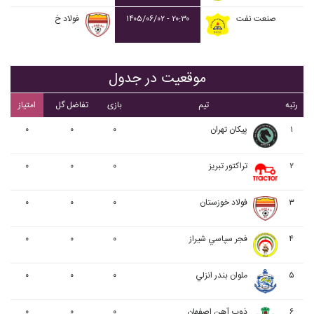
صنعت نفت
۲۰:۳۰ - ۱۴۰۵/۰۶/۰۲
فولاد خ
موقعیت در جدول
رتبه
تیم
بازی
تفاضل گل
امتیاز
۱
پيکان تهران
۰
۰
۰
۲
تراکتور تبریز
۰
۰
۰
۳
فولاد خوزستان
۰
۰
۰
۴
فجر سپاسي شیراز
۰
۰
۰
۵
ملوان بندر انزلي
۰
۰
۰
۶
ذوب آهن اصفهان
۰
۰
۰