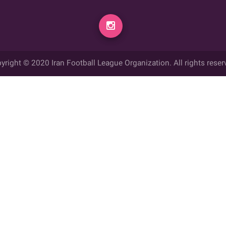
yright © 2020 Iran Football League Organization. All rights reser
ي حقوق مادي و معنوي این وب سایت متعلق به سازمان لیگ فوتبال ایران می ب