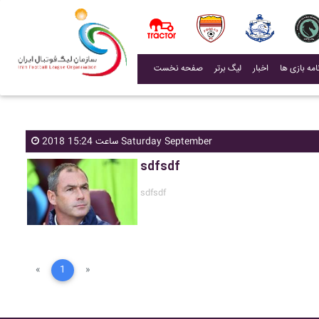
(current)
اخبار
لیگ برتر
صفحه نخست
ساعت 15:24 2018 Saturday September
sdfsdf
sdfsdf
«
1
»