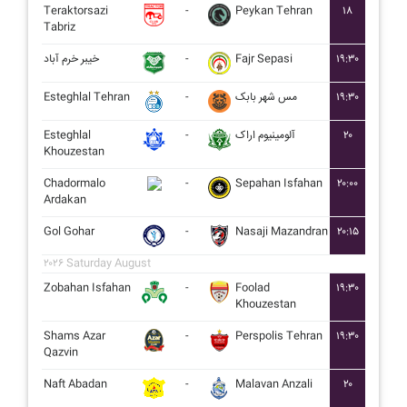
Teraktorsazi
-
Peykan Tehran
۱۸
Tabriz
خيبر خرم آباد
-
Fajr Sepasi
۱۹:۳۰
Esteghlal Tehran
-
مس شهر بابک
۱۹:۳۰
Esteghlal
-
آلومينيوم اراک
۲۰
Khouzestan
Chadormalo
-
Sepahan Isfahan
۲۰:۰۰
Ardakan
Gol Gohar
-
Nasaji Mazandran
۲۰:۱۵
۲۰۲۶ Saturday August
Zobahan Isfahan
-
Foolad
۱۹:۳۰
Khouzestan
Shams Azar
-
Perspolis Tehran
۱۹:۳۰
Qazvin
Naft Abadan
-
Malavan Anzali
۲۰