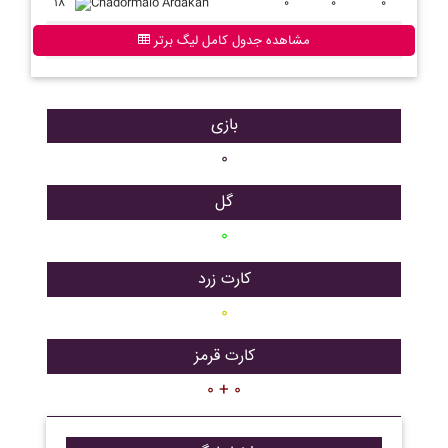
۱۸
Chadormalo Ardakan
۰
۰
۰
مشاهده جدول کامل لیگ برتر
بازی
۰
گل
۰
کارت زرد
۰
کارت قرمز
۰ + ۰