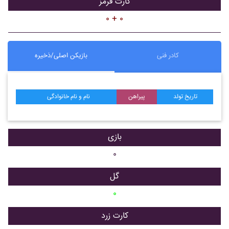
کارت قرمز
۰ + ۰
کادر فنی
بازیکن اصلی/ذخیره
تاریخ تولد
پیراهن
نام و نام خانوادگی
بازی
۰
گل
۰
کارت زرد