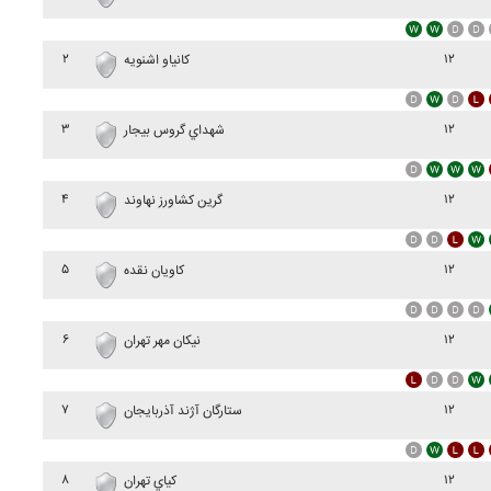
۲
۱۲
کانياو اشنويه
۳
۱۲
شهداي گروس بيجار
۴
۱۲
گرين کشاورز نهاوند
۵
۱۲
کاويان نقده
۶
۱۲
نيکان مهر تهران
۷
۱۲
ستارگان آژند آذربايجان
۸
۱۲
کياي تهران