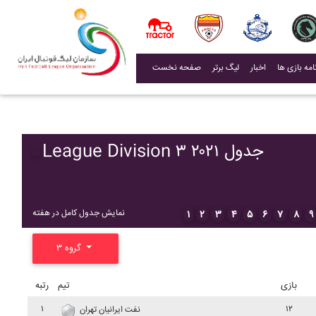
(current)
اخبار
لیگ برتر
صفحه نخست
League Division ۳ ۲۰۲۱ جدول
نمایش جدول کامل در هفته
۱
۲
۳
۴
۵
۶
۷
۸
۹
گروه ۳
بازی
تیم
رتبه
۱
۱۲
نفت ايرانيان تهران