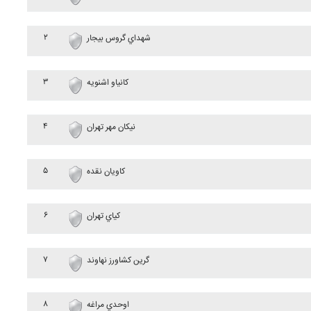
۲
شهداي گروس بيجار
۳
کانياو اشنويه
۴
نيکان مهر تهران
۵
کاويان نقده
۶
کياي تهران
۷
گرين کشاورز نهاوند
۸
اوحدي مراغه