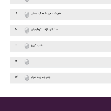
۹
خورشيد مهر قروه کردستان
۱۰
ستارگان آژند آذربايجان
۱۱
عقاب تبريز
۱۲
۱۳
جام جم بيله سوار