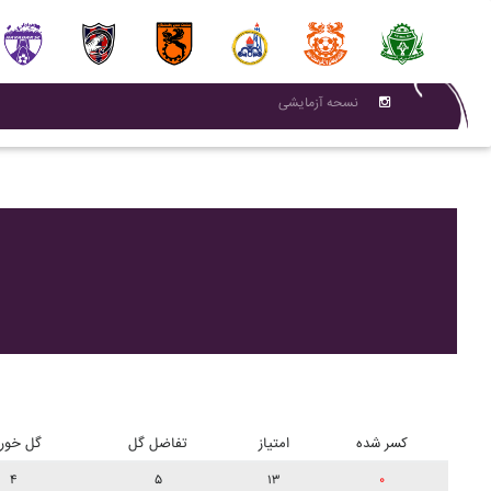
نسحه آزمایشی
کسر شده
امتیاز
تفاضل گل
گل خور
۴
۵
۱۳
۰