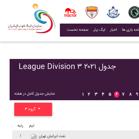
(current)
اخبار
لیگ برتر
صفحه نخست
League Division ۳ ۲۰۲۱ جدول
نمایش جدول کامل در هفته
۱
۲
۳
۴
۵
۶
۷
۸
۹
گروه ۳
تیم
رتبه
۱
نفت ايرانيان تهران