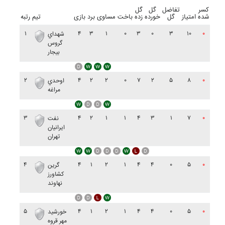
کسر
تفاضل
گل
گل
شده
امتیاز
گل
خورده
زده
باخت
مساوی
برد
بازی
تیم
رتبه
۱
۴
۳
۱
۰
۳
۰
۳
۱۰
۰
شهداي
گروس
بيجار
۲
۴
۲
۲
۰
۷
۲
۵
۸
۰
اوحدي
مراغه
۳
۴
۲
۱
۱
۴
۳
۱
۷
۰
نفت
ايرانيان
تهران
۴
۴
۱
۲
۱
۴
۴
۰
۵
۰
گرين
کشاورز
نهاوند
۵
۴
۱
۲
۱
۴
۴
۰
۵
۰
خورشيد
مهر قروه