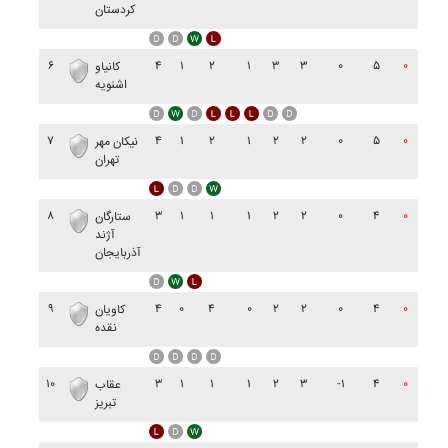
کردستان
۶
۴
۱
۲
۱
۳
۳
۰
۵
۰
کانياو
اشنويه
۷
۴
۱
۲
۱
۲
۲
۰
۵
۰
نيکان مهر
تهران
۸
۳
۱
۱
۱
۲
۲
۰
۴
۰
ستارگان
آژند
آذربايجان
۹
۴
۰
۴
۰
۲
۲
۰
۴
۰
کاويان
نقده
۱۰
۳
۱
۱
۱
۲
۳
-۱
۴
۰
عقاب
تبريز