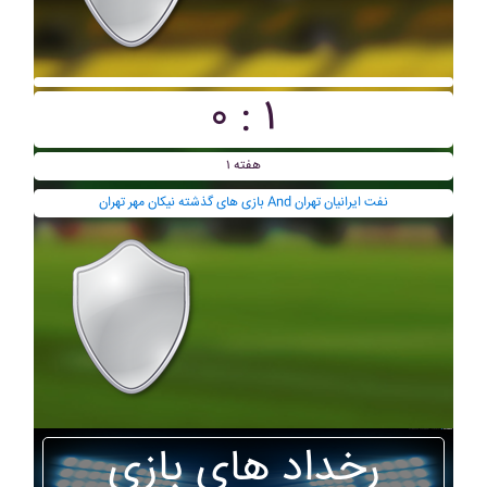
۰ : ۱
هفته ۱
بازی های گذشته نيکان مهر تهران And نفت ايرانيان تهران
رخداد های بازی