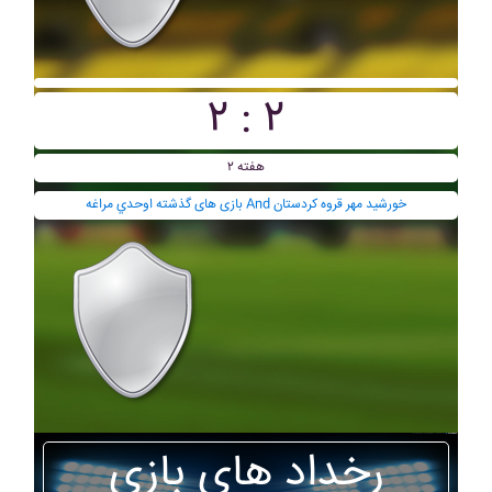
۲ : ۲
هفته ۲
بازی های گذشته اوحدي مراغه And خورشيد مهر قروه کردستان
رخداد های بازی