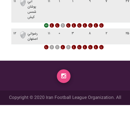
۱۱
۱۱
۱
۱
۹
۷
۲۷
آبي
پوشان
شمس
کيش
۱۲
۱۱
۰
۳
۸
۲
۲۵
رضواني
اصفهان
Copyright © 2020 Iran Football League Organization. All
rights reserved.