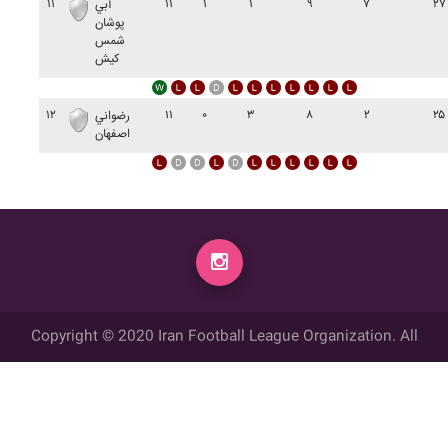
۱۱
۱۱
۱
۱
۹
۷
۲۷
آبي
پوشان
شمس
کيش
۱۲
۱۱
۰
۳
۸
۲
۲۵
رضواني
اصفهان
Copyright © 2020 Iran Football League Organization. All
rights reserved.