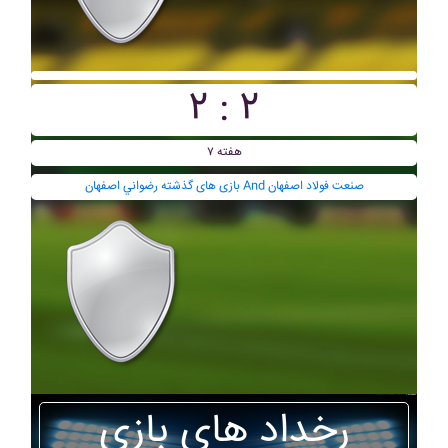
۲ : ۲
هفته ۷
بازی های گذشته رضواني اصفهان And صنعت فولاد اصفهان
رخداد های بازی