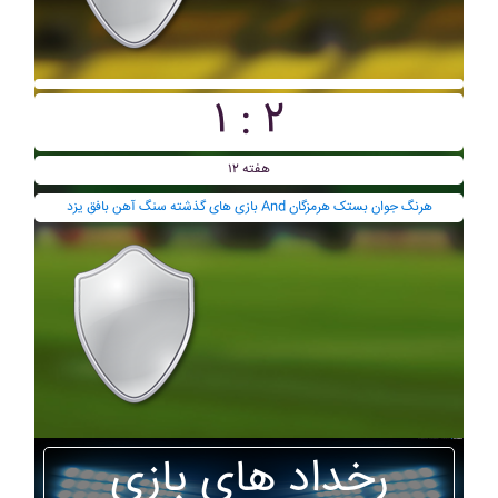
۱ : ۲
هفته ۱۲
بازی های گذشته سنگ آهن بافق يزد And هرنگ جوان بستک هرمزگان
رخداد های بازی