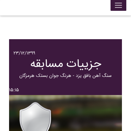
۲۳/۱۲/۱۳۹۹
جزییات مسابقه
سنگ آهن بافق يزد - هرنگ جوان بستک هرمزگان
۱۵:۱۵