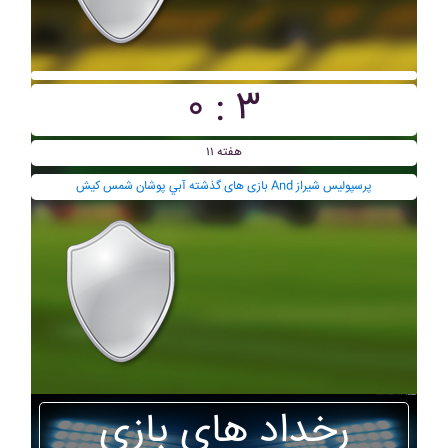
۰ : ۳
هفته ۱۱
بازی های گذشته آبي پوشان شمس کيش And پرسپوليس شيراز
رخداد های بازی