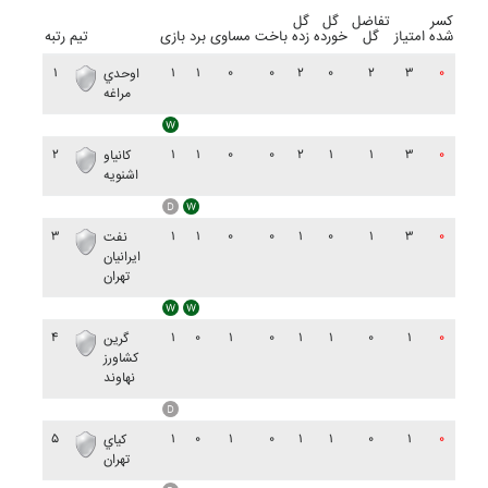
کسر
تفاضل
گل
گل
شده
امتیاز
گل
خورده
زده
باخت
مساوی
برد
بازی
تیم
رتبه
۱
۱
۱
۰
۰
۲
۰
۲
۳
۰
اوحدي
مراغه
۲
۱
۱
۰
۰
۲
۱
۱
۳
۰
کانياو
اشنويه
۳
۱
۱
۰
۰
۱
۰
۱
۳
۰
نفت
ايرانيان
تهران
۴
۱
۰
۱
۰
۱
۱
۰
۱
۰
گرين
کشاورز
نهاوند
۵
۱
۰
۱
۰
۱
۱
۰
۱
۰
کياي
تهران