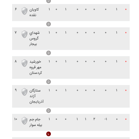
۶
۱
۰
۱
۰
۰
۰
۰
۱
۰
کاويان
نقده
۷
۱
۰
۱
۰
۰
۰
۰
۱
۰
شهداي
گروس
بيجار
۸
۱
۰
۱
۰
۰
۰
۰
۱
۰
خورشيد
مهر قروه
کردستان
۹
۱
۰
۱
۰
۰
۰
۰
۱
۰
ستارگان
آژند
آذربايجان
۱۰
۱
۰
۰
۱
۱
۲
-۱
۰
۰
جام جم
بيله سوار