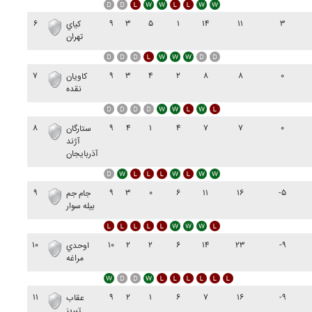
۶
۹
۳
۵
۱
۱۴
۱۱
۳
کياي
تهران
۷
۹
۳
۴
۲
۸
۸
۰
کاويان
نقده
۸
۹
۴
۱
۴
۷
۷
۰
ستارگان
آژند
آذربايجان
۹
۹
۳
۰
۶
۱۱
۱۶
-۵
جام جم
بيله سوار
۱۰
۱۰
۲
۲
۶
۱۴
۲۳
-۹
اوحدي
مراغه
۱۱
۹
۲
۱
۶
۷
۱۶
-۹
عقاب
تبريز