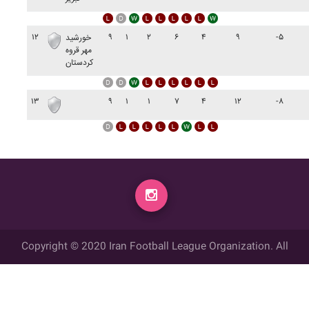
۱۲
۹
۱
۲
۶
۴
۹
-۵
خورشيد
مهر قروه
کردستان
۱۳
۹
۱
۱
۷
۴
۱۲
-۸
Copyright © 2020 Iran Football League Organization. All
rights reserved.