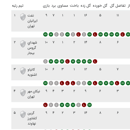
ز
تفاضل گل
گل خورده
گل زده
باخت
مساوی
برد
بازی
تیم
رتبه
۱
۹
۷
۱
۱
۱۶
۵
۱۱
نفت
ايرانيان
تهران
۲
۱۰
۷
۱
۲
۱۴
۸
۶
شهداي
گروس
بيجار
۳
۱۰
۶
۳
۱
۱۲
۵
۷
کانياو
اشنويه
۴
۹
۴
۳
۲
۹
۶
۳
نيکان مهر
تهران
۵
۹
۴
۲
۳
۱۴
۸
۶
گرين
کشاورز
نهاوند