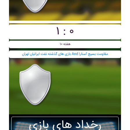
۱ : ۰
هفته ۱۰
بازی های گذشته نفت ايرانيان تهران And مقاومت بسيج آستارا
رخداد های بازی