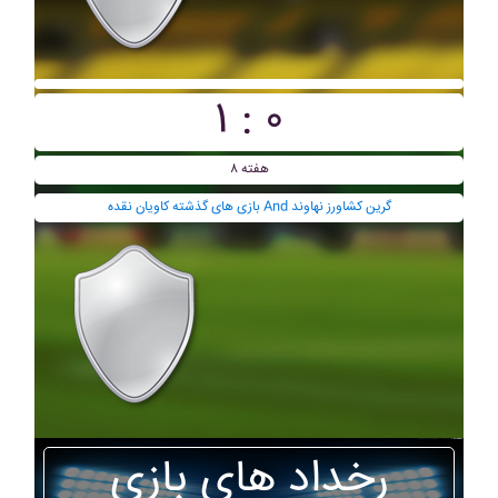
۱ : ۰
هفته ۸
بازی های گذشته کاويان نقده And گرين کشاورز نهاوند
رخداد های بازی