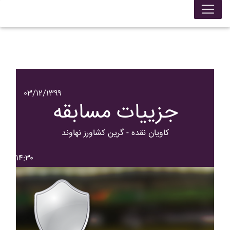
۰۳/۱۲/۱۳۹۹
جزییات مسابقه
کاويان نقده - گرين کشاورز نهاوند
۱۴:۳۰