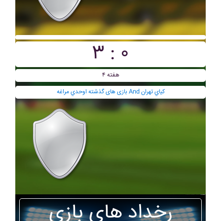
۳ : ۰
هفته ۴
بازی های گذشته اوحدي مراغه And کياي تهران
رخداد های بازی