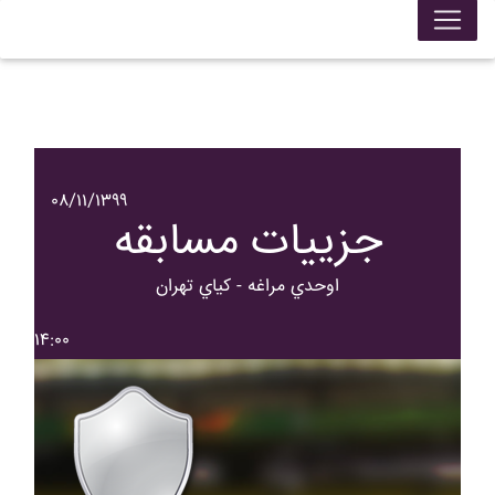
۰۸/۱۱/۱۳۹۹
جزییات مسابقه
اوحدي مراغه - کياي تهران
۱۴:۰۰