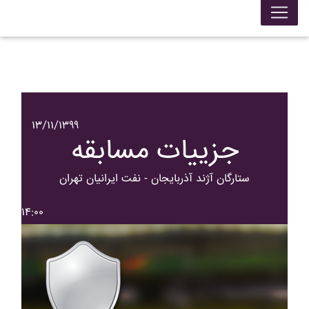
۱۳/۱۱/۱۳۹۹
جزییات مسابقه
ستارگان آژند آذربايجان - نفت ايرانيان تهران
۱۴:۰۰