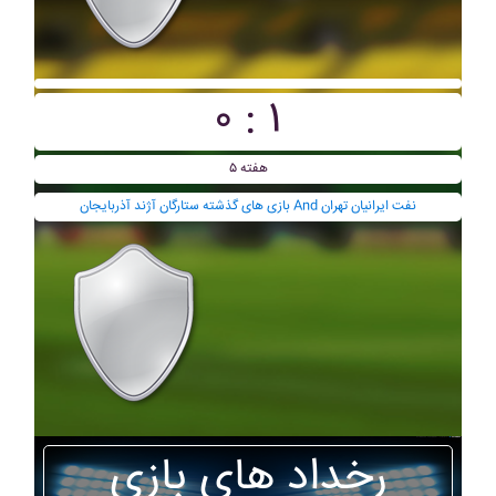
۰ : ۱
هفته ۵
بازی های گذشته ستارگان آژند آذربايجان And نفت ايرانيان تهران
رخداد های بازی