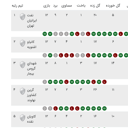
گل خورده
گل زده
باخت
مساوی
برد
بازی
تیم
رتبه
۱
۱۲
۹
۲
۱
۲۰
۵
نفت
ايرانيان
تهران
۲
۱۲
۷
۴
۱
۱۷
۶
کانياو
اشنويه
۳
۱۲
۸
۱
۳
۱۷
۱۴
شهداي
گروس
بيجار
۴
۱۲
۷
۲
۳
۲۶
۱۱
گرين
کشاورز
نهاوند
۵
۱۲
۶
۴
۲
۱۶
۱۰
کاويان
نقده