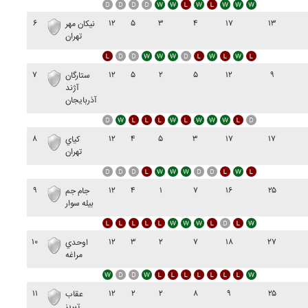
۶
۱۲
۵
۳
۴
۱۷
۱۳
نيکان مهر
تهران
۷
۱۲
۵
۲
۵
۱۲
۹
ستارگان
آژند
آذربايجان
۸
۱۲
۴
۵
۳
۱۷
۱۷
کياي
تهران
۹
۱۲
۴
۱
۷
۱۶
۲۵
جام جم
بيله سوار
۱۰
۱۲
۳
۲
۷
۱۸
۲۷
اوحدي
مراغه
۱۱
۱۲
۲
۲
۸
۹
۲۵
عقاب
تبريز