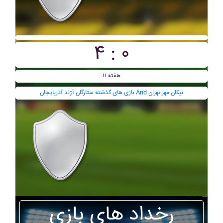
۴ : ۰
هفته ۱۱
بازی های گذشته ستارگان آژند آذربايجان And نيکان مهر تهران
رخداد های بازی