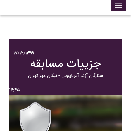
۱۷/۱۲/۱۳۹۹
جزییات مسابقه
ستارگان آژند آذربايجان - نيکان مهر تهران
۱۴:۴۵