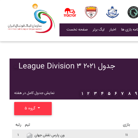
(current)
اخبار
لیگ برتر
صفحه نخست
League Division ۳ ۲۰۲۱ جدول
نمایش جدول کامل در هفته
۱
۲
۳
۴
۵
۶
۷
۸
۹
گروه ۵
بازی
تیم
رتبه
۱
۱۱
ون پارس نقش جهان