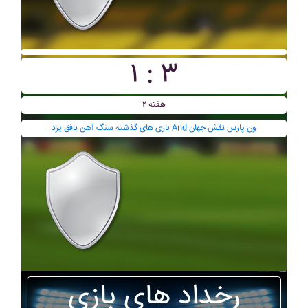
۱ : ۳
هفته ۲
بازی های گذشته سنگ آهن بافق يزد And ون پارس نقش جهان
رخداد های بازی