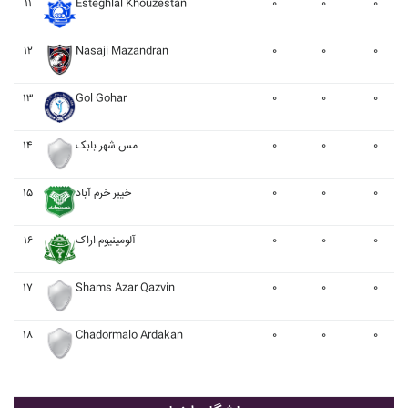
۱۱
Esteghlal Khouzestan
۰
۰
۰
۱۲
Nasaji Mazandran
۰
۰
۰
۱۳
Gol Gohar
۰
۰
۰
۱۴
مس شهر بابک
۰
۰
۰
۱۵
خيبر خرم آباد
۰
۰
۰
۱۶
آلومينيوم اراک
۰
۰
۰
۱۷
Shams Azar Qazvin
۰
۰
۰
۱۸
Chadormalo Ardakan
۰
۰
۰