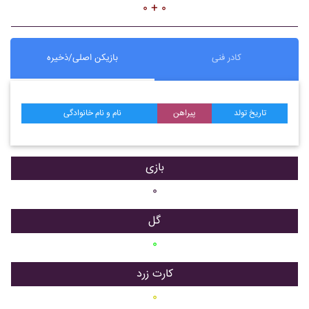
۰ + ۰
کادر فنی
بازیکن اصلی/ذخیره
تاریخ تولد
پیراهن
نام و نام خانوادگی
بازی
۰
گل
۰
کارت زرد
۰