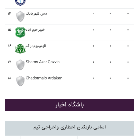
۱۴
مس شهر بابک
۰
۰
۰
۱۵
خيبر خرم آباد
۰
۰
۰
۱۶
آلومينيوم اراک
۰
۰
۰
۱۷
Shams Azar Qazvin
۰
۰
۰
۱۸
Chadormalo Ardakan
۰
۰
۰
باشگاه اخبار
اسامی بازیکنان اخطاری واخراجی تیم