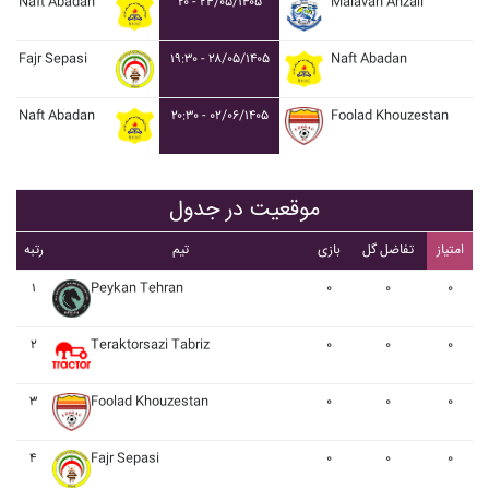
Naft Abadan
۲۰ - ۲۴/۰۵/۱۴۰۵
Malavan Anzali
Fajr Sepasi
۱۹:۳۰ - ۲۸/۰۵/۱۴۰۵
Naft Abadan
Naft Abadan
۲۰:۳۰ - ۰۲/۰۶/۱۴۰۵
Foolad Khouzestan
موقعیت در جدول
امتیاز
تفاضل گل
بازی
تیم
رتبه
۱
Peykan Tehran
۰
۰
۰
۲
Teraktorsazi Tabriz
۰
۰
۰
۳
Foolad Khouzestan
۰
۰
۰
۴
Fajr Sepasi
۰
۰
۰