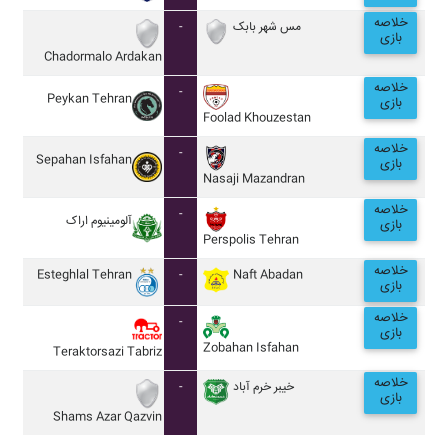
خلاصه
-
مس شهر بابک
بازی
Chadormalo Ardakan
خلاصه
-
Peykan Tehran
بازی
Foolad Khouzestan
خلاصه
-
Sepahan Isfahan
بازی
Nasaji Mazandran
خلاصه
-
آلومينيوم اراک
بازی
Perspolis Tehran
خلاصه
Esteghlal Tehran
-
Naft Abadan
بازی
خلاصه
-
بازی
Zobahan Isfahan
Teraktorsazi Tabriz
خلاصه
-
خيبر خرم آباد
بازی
Shams Azar Qazvin