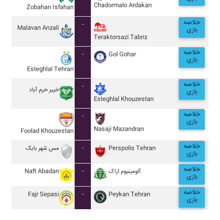
Chadormalo Ardakan
Zobahan Isfahan
خلاصه
-
Malavan Anzali
بازی
Teraktorsazi Tabriz
خلاصه
-
Gol Gohar
بازی
Esteghlal Tehran
خلاصه
-
خيبر خرم آباد
بازی
Esteghlal Khouzestan
خلاصه
-
بازی
Nasaji Mazandran
Foolad Khouzestan
خلاصه
مس شهر بابک
-
Perspolis Tehran
بازی
خلاصه
Naft Abadan
-
آلومينيوم اراک
بازی
خلاصه
Fajr Sepasi
-
Peykan Tehran
بازی