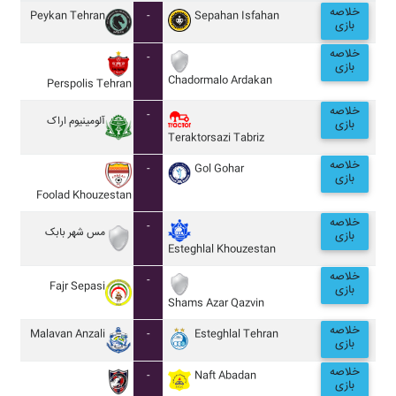
خلاصه
Peykan Tehran
-
Sepahan Isfahan
بازی
خلاصه
-
بازی
Chadormalo Ardakan
Perspolis Tehran
خلاصه
-
آلومينيوم اراک
بازی
Teraktorsazi Tabriz
خلاصه
-
Gol Gohar
بازی
Foolad Khouzestan
خلاصه
-
مس شهر بابک
بازی
Esteghlal Khouzestan
خلاصه
-
Fajr Sepasi
بازی
Shams Azar Qazvin
خلاصه
Malavan Anzali
-
Esteghlal Tehran
بازی
خلاصه
-
Naft Abadan
بازی