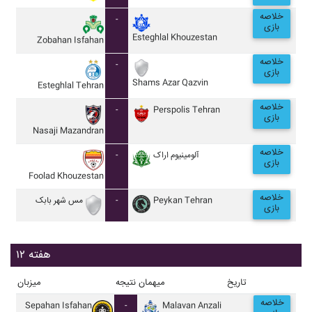
خلاصه
-
بازی
Esteghlal Khouzestan
Zobahan Isfahan
خلاصه
-
بازی
Shams Azar Qazvin
Esteghlal Tehran
خلاصه
-
Perspolis Tehran
بازی
Nasaji Mazandran
خلاصه
-
آلومينيوم اراک
بازی
Foolad Khouzestan
خلاصه
مس شهر بابک
-
Peykan Tehran
بازی
هفته ۱۲
تاریخ
میهمان
نتیجه
میزبان
خلاصه
Sepahan Isfahan
-
Malavan Anzali