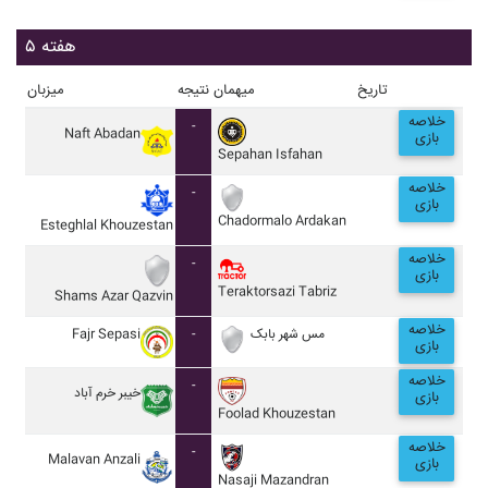
هفته ۵
تاریخ
میهمان
نتیجه
میزبان
خلاصه
-
Naft Abadan
بازی
Sepahan Isfahan
خلاصه
-
بازی
Chadormalo Ardakan
Esteghlal Khouzestan
خلاصه
-
بازی
Teraktorsazi Tabriz
Shams Azar Qazvin
خلاصه
Fajr Sepasi
-
مس شهر بابک
بازی
خلاصه
-
خيبر خرم آباد
بازی
Foolad Khouzestan
خلاصه
-
Malavan Anzali
بازی
Nasaji Mazandran