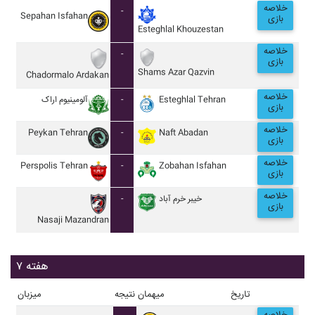
خلاصه
-
Sepahan Isfahan
بازی
Esteghlal Khouzestan
خلاصه
-
بازی
Shams Azar Qazvin
Chadormalo Ardakan
خلاصه
آلومينيوم اراک
-
Esteghlal Tehran
بازی
خلاصه
Peykan Tehran
-
Naft Abadan
بازی
خلاصه
Perspolis Tehran
-
Zobahan Isfahan
بازی
خلاصه
-
خيبر خرم آباد
بازی
Nasaji Mazandran
هفته ۷
تاریخ
میهمان
نتیجه
میزبان