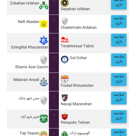
خلاصه
-
Zobahan Isfahan
بازی
Sepahan Isfahan
خلاصه
-
Naft Abadan
بازی
Chadormalo Ardakan
خلاصه
-
بازی
Teraktorsazi Tabriz
Esteghlal Khouzestan
خلاصه
-
Gol Gohar
بازی
Shams Azar Qazvin
خلاصه
-
Malavan Anzali
بازی
Foolad Khouzestan
خلاصه
-
مس شهر بابک
بازی
Nasaji Mazandran
خلاصه
-
خيبر خرم آباد
بازی
Perspolis Tehran
خلاصه
Fajr Sepasi
-
آلومينيوم اراک