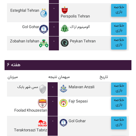
خلاصه
-
Esteghlal Tehran
بازی
Perspolis Tehran
خلاصه
Gol Gohar
-
آلومينيوم اراک
بازی
خلاصه
Zobahan Isfahan
-
Peykan Tehran
بازی
هفته ۶
تاریخ
میهمان
نتیجه
میزبان
خلاصه
مس شهر بابک
-
Malavan Anzali
بازی
خلاصه
-
Fajr Sepasi
بازی
Foolad Khouzestan
خلاصه
-
Gol Gohar
بازی
Teraktorsazi Tabriz