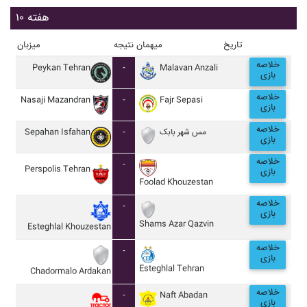
هفته ۱۰
تاریخ
میهمان
نتیجه
میزبان
خلاصه
Peykan Tehran
-
Malavan Anzali
بازی
خلاصه
Nasaji Mazandran
-
Fajr Sepasi
بازی
خلاصه
Sepahan Isfahan
-
مس شهر بابک
بازی
خلاصه
-
Perspolis Tehran
بازی
Foolad Khouzestan
خلاصه
-
بازی
Shams Azar Qazvin
Esteghlal Khouzestan
خلاصه
-
بازی
Esteghlal Tehran
Chadormalo Ardakan
خلاصه
-
Naft Abadan
بازی