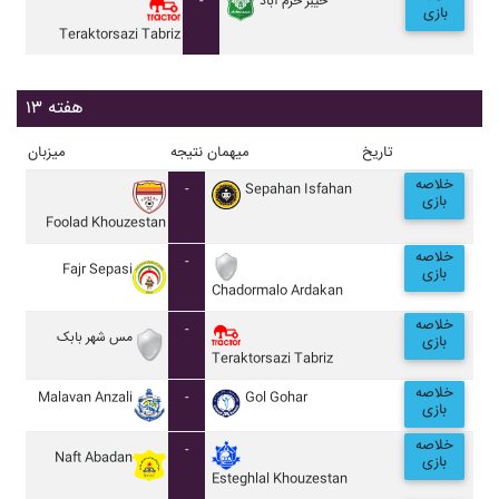
-
خيبر خرم آباد
بازی
Teraktorsazi Tabriz
هفته ۱۳
تاریخ
میهمان
نتیجه
میزبان
خلاصه
-
Sepahan Isfahan
بازی
Foolad Khouzestan
خلاصه
-
Fajr Sepasi
بازی
Chadormalo Ardakan
خلاصه
-
مس شهر بابک
بازی
Teraktorsazi Tabriz
خلاصه
Malavan Anzali
-
Gol Gohar
بازی
خلاصه
-
Naft Abadan
بازی
Esteghlal Khouzestan