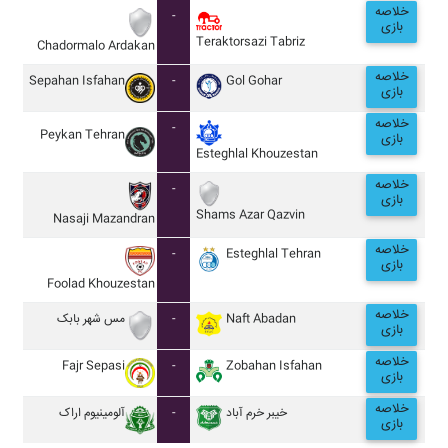
خلاصه
-
بازی
Teraktorsazi Tabriz
Chadormalo Ardakan
خلاصه
Sepahan Isfahan
-
Gol Gohar
بازی
خلاصه
-
Peykan Tehran
بازی
Esteghlal Khouzestan
خلاصه
-
بازی
Shams Azar Qazvin
Nasaji Mazandran
خلاصه
-
Esteghlal Tehran
بازی
Foolad Khouzestan
خلاصه
مس شهر بابک
-
Naft Abadan
بازی
خلاصه
Fajr Sepasi
-
Zobahan Isfahan
بازی
خلاصه
آلومينيوم اراک
-
خيبر خرم آباد
بازی