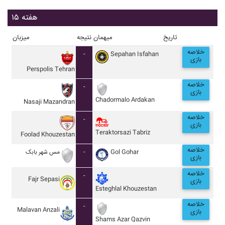
هفته ۱۵
تاریخ
میهمان
نتیجه
میزبان
خلاصه
-
Sepahan Isfahan
بازی
Perspolis Tehran
خلاصه
-
بازی
Chadormalo Ardakan
Nasaji Mazandran
خلاصه
-
بازی
Teraktorsazi Tabriz
Foolad Khouzestan
خلاصه
مس شهر بابک
-
Gol Gohar
بازی
خلاصه
-
Fajr Sepasi
بازی
Esteghlal Khouzestan
خلاصه
-
Malavan Anzali
بازی
Shams Azar Qazvin