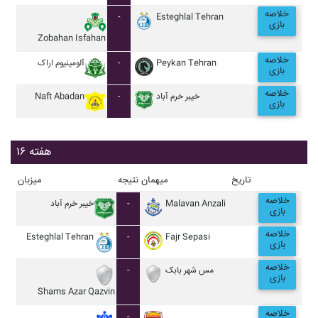
خلاصه
-
Esteghlal Tehran
بازی
Zobahan Isfahan
خلاصه
آلومينيوم اراک
-
Peykan Tehran
بازی
خلاصه
Naft Abadan
-
خيبر خرم آباد
بازی
هفته ۱۶
تاریخ
میهمان
نتیجه
میزبان
خلاصه
خيبر خرم آباد
-
Malavan Anzali
بازی
خلاصه
Esteghlal Tehran
-
Fajr Sepasi
بازی
خلاصه
-
مس شهر بابک
بازی
Shams Azar Qazvin
خلاصه
-