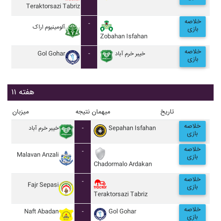
Teraktorsazi Tabriz
خلاصه
-
آلومينيوم اراک
بازی
Zobahan Isfahan
خلاصه
Gol Gohar
-
خيبر خرم آباد
بازی
هفته ۱۱
تاریخ
میهمان
نتیجه
میزبان
خلاصه
خيبر خرم آباد
-
Sepahan Isfahan
بازی
خلاصه
-
Malavan Anzali
بازی
Chadormalo Ardakan
خلاصه
-
Fajr Sepasi
بازی
Teraktorsazi Tabriz
خلاصه
Naft Abadan
-
Gol Gohar
بازی