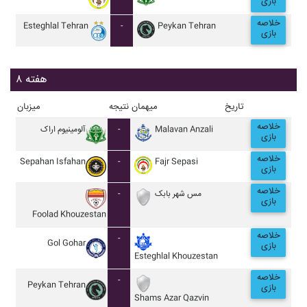
بازی
خلاصه
Esteghlal Tehran
-
Peykan Tehran
بازی
هفته ۸
تاریخ
میهمان
نتیجه
میزبان
خلاصه
آلومينيوم اراک
-
Malavan Anzali
بازی
خلاصه
Sepahan Isfahan
-
Fajr Sepasi
بازی
خلاصه
-
مس شهر بابک
بازی
Foolad Khouzestan
خلاصه
-
Gol Gohar
بازی
Esteghlal Khouzestan
خلاصه
-
Peykan Tehran
بازی
Shams Azar Qazvin