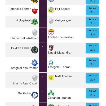
بازی
خلاصه
Perspolis Tehran
-
Fajr Sepasi
بازی
خلاصه
آلومينيوم اراک
-
مس شهر بابک
بازی
خلاصه
-
بازی
Foolad Khouzestan
Chadormalo Ardakan
خلاصه
-
Peykan Tehran
بازی
Nasaji Mazandran
خلاصه
-
بازی
Esteghlal Tehran
Esteghlal Khouzestan
خلاصه
-
Naft Abadan
بازی
Shams Azar Qazvin
خلاصه
-
Gol Gohar
بازی
Zobahan Isfahan
خلاصه