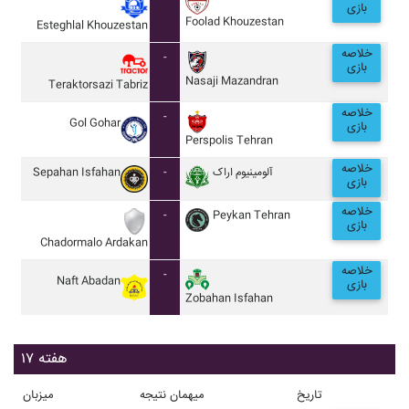
بازی
Foolad Khouzestan
Esteghlal Khouzestan
خلاصه
-
بازی
Nasaji Mazandran
Teraktorsazi Tabriz
خلاصه
-
Gol Gohar
بازی
Perspolis Tehran
خلاصه
Sepahan Isfahan
-
آلومينيوم اراک
بازی
خلاصه
-
Peykan Tehran
بازی
Chadormalo Ardakan
خلاصه
-
Naft Abadan
بازی
Zobahan Isfahan
هفته ۱۷
تاریخ
میهمان
نتیجه
میزبان