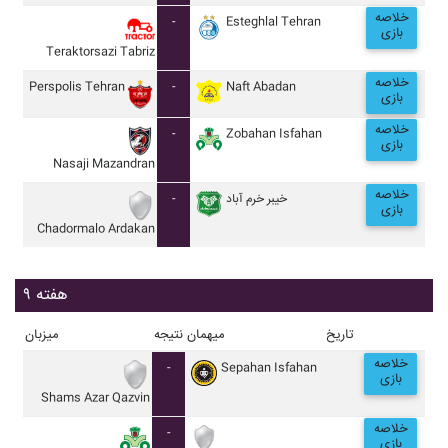
خلاصه
-
Esteghlal Tehran
بازی
Teraktorsazi Tabriz
خلاصه
Perspolis Tehran
-
Naft Abadan
بازی
خلاصه
-
Zobahan Isfahan
بازی
Nasaji Mazandran
خلاصه
-
خيبر خرم آباد
بازی
Chadormalo Ardakan
هفته ۹
تاریخ
میهمان
نتیجه
میزبان
خلاصه
-
Sepahan Isfahan
بازی
Shams Azar Qazvin
خلاصه
-
بازی