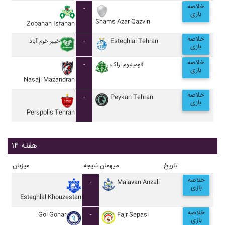
خلاصه
-
بازی
Shams Azar Qazvin
Zobahan Isfahan
خلاصه
خيبر خرم آباد
-
Esteghlal Tehran
بازی
خلاصه
-
آلومينيوم اراک
بازی
Nasaji Mazandran
خلاصه
-
Peykan Tehran
بازی
Perspolis Tehran
هفته ۱۴
تاریخ
میهمان
نتیجه
میزبان
خلاصه
-
Malavan Anzali
بازی
Esteghlal Khouzestan
خلاصه
Gol Gohar
-
Fajr Sepasi
بازی