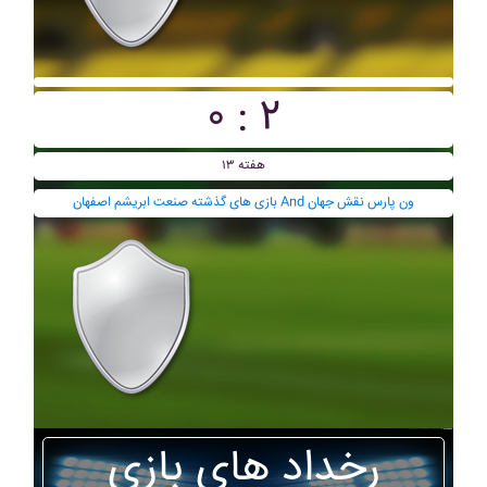
۰ : ۲
هفته ۱۳
بازی های گذشته صنعت ابريشم اصفهان And ون پارس نقش جهان
رخداد های بازی