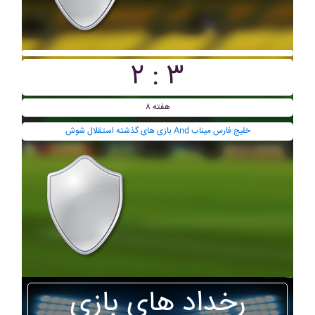
۲ : ۳
هفته ۸
بازی های گذشته استقلال شوش And خليج فارس ميناب
رخداد های بازی