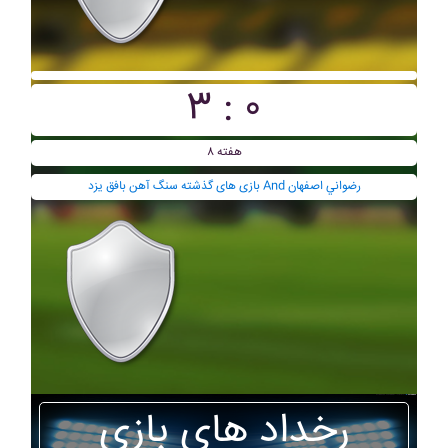
۳ : ۰
هفته ۸
بازی های گذشته سنگ آهن بافق يزد And رضواني اصفهان
رخداد های بازی