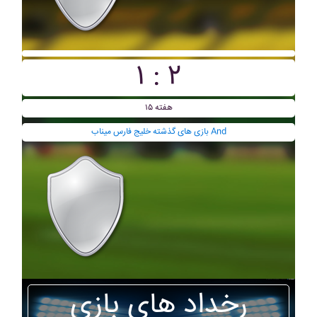
۱ : ۲
هفته ۱۵
بازی های گذشته خليج فارس ميناب And
رخداد های بازی