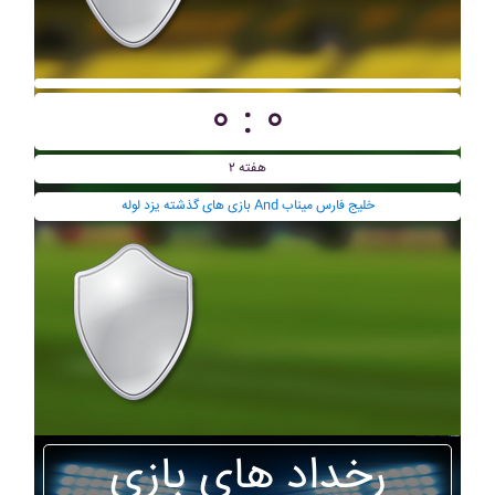
۰ : ۰
هفته ۲
بازی های گذشته يزد لوله And خليج فارس ميناب
رخداد های بازی