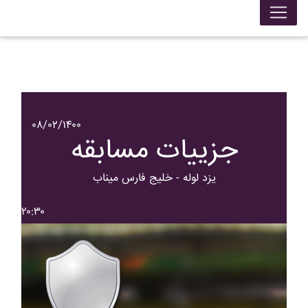
۰۸/۰۲/۱۴۰۰
جزییات مسابقه
يزد لوله - خليج فارس ميناب
۲۰:۳۰