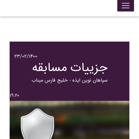
۲۳/۰۲/۱۴۰۰
جزییات مسابقه
سپاهان نوين ايذه - خليج فارس ميناب
۱۹:۲۰