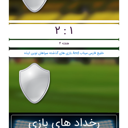
۲ : ۱
هفته ۴
بازی های گذشته سپاهان نوين ايذه And خليج فارس ميناب
رخداد های بازی