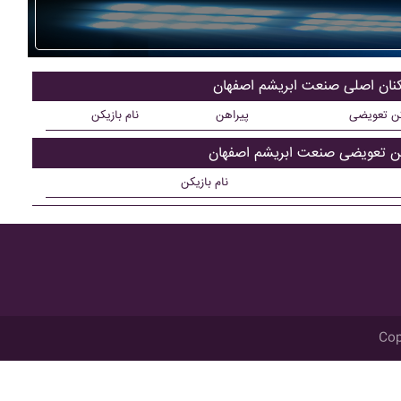
کنان اصلی صنعت ابريشم اصفهان
کن تعویضی
پیراهن
نام بازیکن
کن تعویضی صنعت ابريشم اصفهان
نام بازیکن
Cop