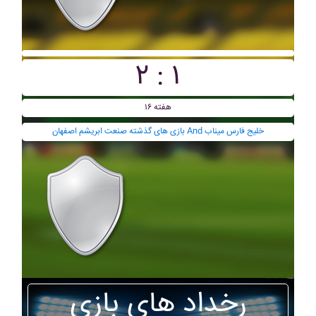
۲ : ۱
هفته ۱۶
بازی های گذشته صنعت ابريشم اصفهان And خليج فارس ميناب
رخداد های بازی