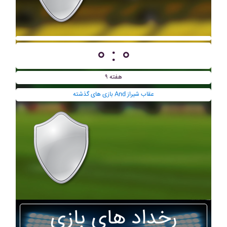
۰ : ۰
هفته ۹
بازی های گذشته And عقاب شيراز
رخداد های بازی