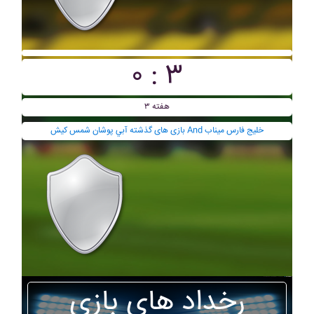
۰ : ۳
هفته ۳
بازی های گذشته آبي پوشان شمس کيش And خليج فارس ميناب
رخداد های بازی