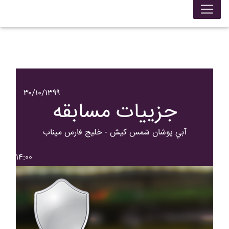
۳۰/۱۰/۱۳۹۹
جزییات مسابقه
آبي پوشان شمس کيش - خليج فارس ميناب
۱۴:۰۰