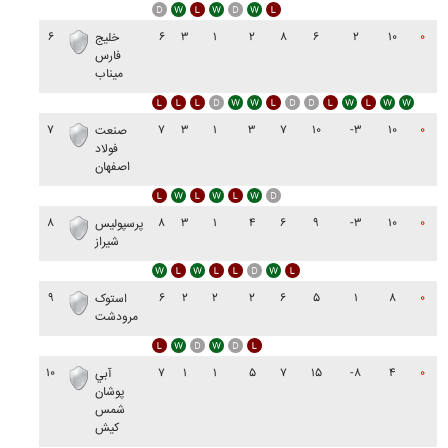
۶
۶
۳
۱
۲
۸
۶
۲
۱۰
۰
خليج
فارس
ميناب
۷
۷
۳
۱
۳
۷
۱۰
-۳
۱۰
۰
صنعت
فولاد
اصفهان
۸
۸
۳
۱
۴
۶
۹
-۳
۱۰
۰
پرسپوليس
شيراز
۹
۶
۲
۲
۲
۶
۵
۱
۸
۰
استوک
مرودشت
۱۰
۷
۱
۱
۵
۷
۱۵
-۸
۴
۰
آبي
پوشان
شمس
کيش