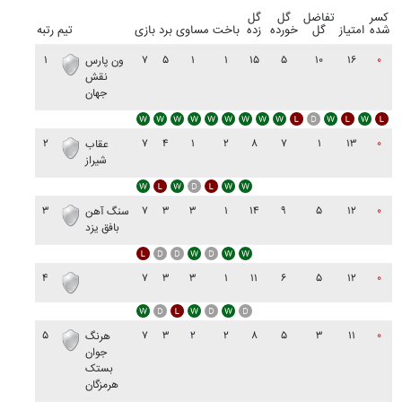
کسر
تفاضل
گل
گل
شده
امتیاز
گل
خورده
زده
باخت
مساوی
برد
بازی
تیم
رتبه
۱
۷
۵
۱
۱
۱۵
۵
۱۰
۱۶
۰
ون پارس
نقش
جهان
۲
۷
۴
۱
۲
۸
۷
۱
۱۳
۰
عقاب
شيراز
۳
۷
۳
۳
۱
۱۴
۹
۵
۱۲
۰
سنگ آهن
بافق يزد
۴
۷
۳
۳
۱
۱۱
۶
۵
۱۲
۰
۵
۷
۳
۲
۲
۸
۵
۳
۱۱
۰
هرنگ
جوان
بستک
هرمزگان