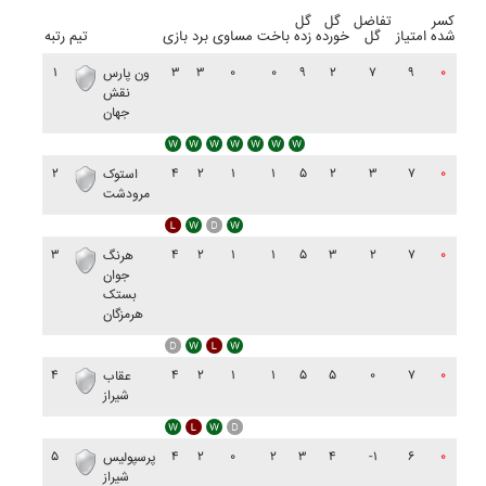
کسر
تفاضل
گل
گل
شده
امتیاز
گل
خورده
زده
باخت
مساوی
برد
بازی
تیم
رتبه
۱
۳
۳
۰
۰
۹
۲
۷
۹
۰
ون پارس
نقش
جهان
۲
۴
۲
۱
۱
۵
۲
۳
۷
۰
استوک
مرودشت
۳
۴
۲
۱
۱
۵
۳
۲
۷
۰
هرنگ
جوان
بستک
هرمزگان
۴
۴
۲
۱
۱
۵
۵
۰
۷
۰
عقاب
شيراز
۵
۴
۲
۰
۲
۳
۴
-۱
۶
۰
پرسپوليس
شيراز