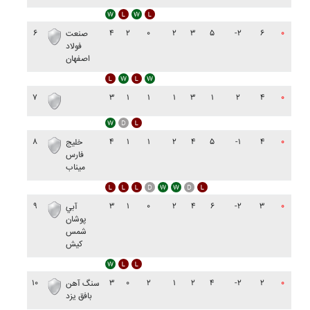
۶
۴
۲
۰
۲
۳
۵
-۲
۶
۰
صنعت
فولاد
اصفهان
۷
۳
۱
۱
۱
۳
۱
۲
۴
۰
۸
۴
۱
۱
۲
۴
۵
-۱
۴
۰
خليج
فارس
ميناب
۹
۳
۱
۰
۲
۴
۶
-۲
۳
۰
آبي
پوشان
شمس
کيش
۱۰
۳
۰
۲
۱
۲
۴
-۲
۲
۰
سنگ آهن
بافق يزد