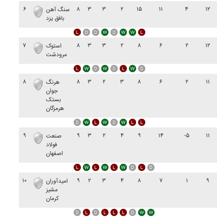
۶
۸
۳
۳
۲
۱۵
۱۱
۴
۱۲
سنگ آهن
بافق يزد
۷
۸
۳
۳
۲
۸
۶
۲
۱۲
استوک
مرودشت
۸
۸
۳
۲
۳
۸
۶
۲
۱۱
هرنگ
جوان
بستک
هرمزگان
۹
۹
۳
۲
۴
۹
۱۴
-۵
۱۱
صنعت
فولاد
اصفهان
۱۰
۹
۲
۳
۴
۸
۷
۱
۹
اميدآوران
مشيز
کرمان