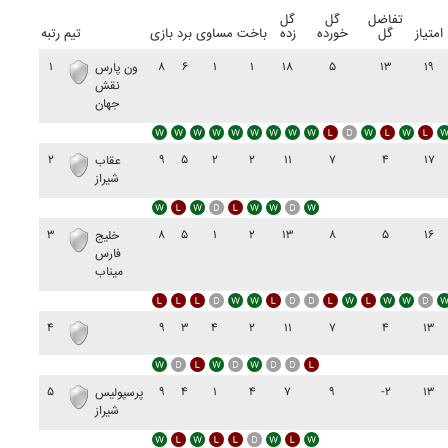
تفاضل
گل
گل
امتیاز
گل
خورده
زده
باخت
مساوی
برد
بازی
تیم
رتبه
۱
۸
۶
۱
۱
۱۸
۵
۱۳
۱۹
ون پارس
نقش
جهان
۲
۹
۵
۲
۲
۱۱
۷
۴
۱۷
عقاب
شيراز
۳
۸
۵
۱
۲
۱۳
۸
۵
۱۶
خليج
فارس
ميناب
۴
۹
۳
۴
۲
۱۱
۷
۴
۱۳
۵
۹
۴
۱
۴
۷
۹
-۲
۱۳
پرسپوليس
شيراز