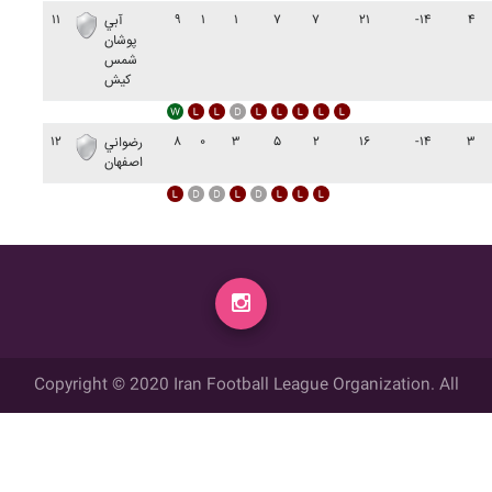
۱۱
۹
۱
۱
۷
۷
۲۱
-۱۴
۴
آبي
پوشان
شمس
کيش
۱۲
۸
۰
۳
۵
۲
۱۶
-۱۴
۳
رضواني
اصفهان
Copyright © 2020 Iran Football League Organization. All
rights reserved.