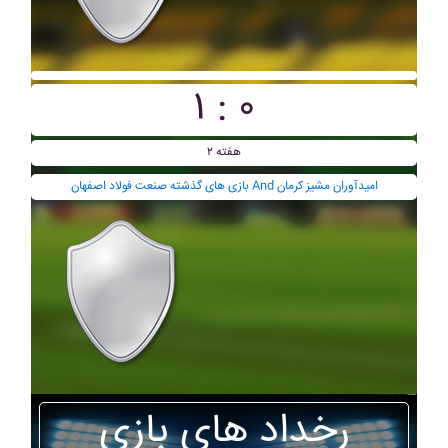
۱ : ۰
هفته ۲
بازی های گذشته صنعت فولاد اصفهان And اميدآوران مشيز کرمان
رخداد های بازی