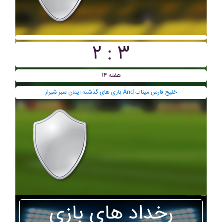
۲ : ۳
هفته ۱۴
بازی های گذشته ايمان سبز شيراز And خليج فارس ميناب
رخداد های بازی