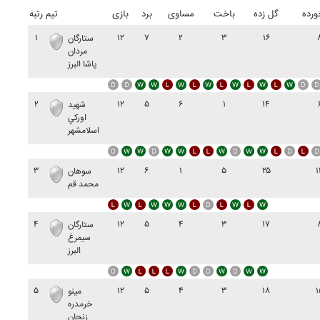
ورده
گل زده
باخت
مساوی
برد
بازی
تیم
رتبه
۱
۱۲
۷
۲
۳
۱۶
ستارگان
مردان
پاشا البرز
۲
۱۲
۵
۶
۱
۱۴
شهيد
اورکي
اسلامشهر
۳
۱۲
۶
۱
۵
۲۵
۱
سوهان
محمد قم
۴
۱۲
۵
۴
۳
۱۷
ستارگان
سيمرغ
البرز
۵
۱۲
۵
۴
۳
۱۸
۱
مينو
خرمدره
زنجان