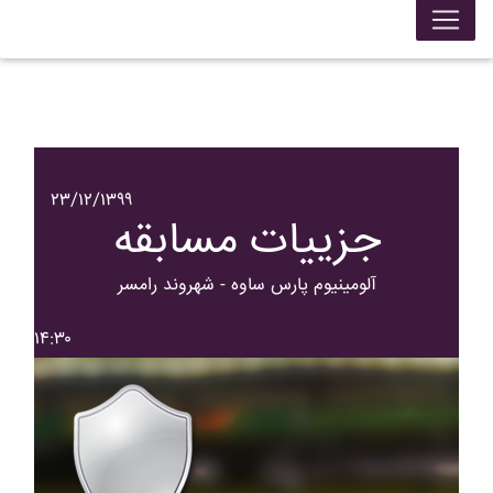
۲۳/۱۲/۱۳۹۹
جزییات مسابقه
آلومينيوم پارس ساوه - شهروند رامسر
۱۴:۳۰