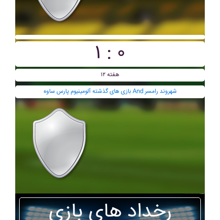
۱ : ۰
هفته ۱۲
بازی های گذشته آلومينيوم پارس ساوه And شهروند رامسر
رخداد های بازی