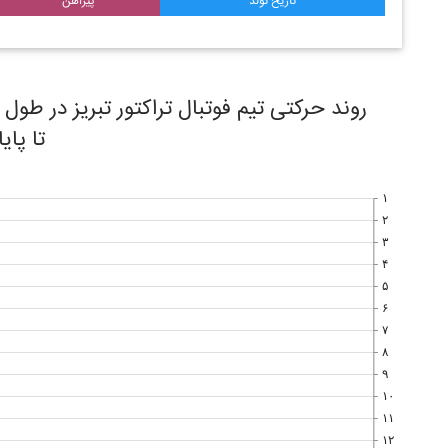
تاریخ تولد
پیراهن
تا پای
۱
۲
۳
۴
۵
۶
۷
۸
۹
۱۰
۱۱
۱۲