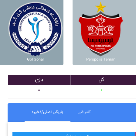
Gol Gohar
Perspolis Tehran
گل
بازی
۰
۰
کادر فنی
بازیکن اصلی/ذخیره