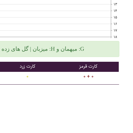
۱۳
۱۴
۱۵
۱۶
۱۷
۱۸
میزبان | گل های زده سمت چپ و گلهای خورده سمت راست :H میهمان و :G
کارت قرمز
کارت زرد
۰
۰ + ۰